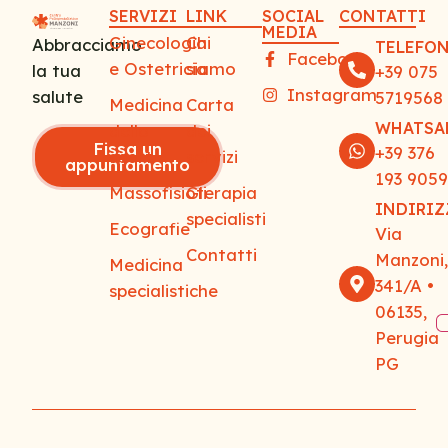
SERVIZI
LINK
SOCIAL
CONTATTI
MEDIA
Ginecologia
Chi
Abbracciamo
TELEFO
Facebook
e Ostetricia
siamo
la tua
+39 075
Instagram
salute
5719568
Medicina
Carta
WHATSA
dello
dei
Fissa un
+39 376
sport
servizi
appuntamento
193 905
Massofisioterapia
Gli
INDIRI
specialisti
Ecografie
Via
Contatti
Manzoni
Medicina
341/A •
specialistiche
06135,
Perugia
PG