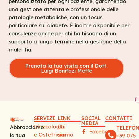
personalizzato per ogni paziente, garantendo
una gestione attenta e professionale delle
patologie metaboliche, con un focus
particolare sul diabete. È inoltre disponibile per
consulenze anche per chi ha bisogno di un
supporto a lungo termine nella gestione della
malattia.
Prenota la tua visita con il Dott.
Luigi Bonifazi Meffe
SERVIZI
LINK
SOCIAL
CONTATTI
MEDIA
Ginecologia
Chi
Abbracciamo
TELEFO
Facebook
e Ostetricia
siamo
la tua
+39 075