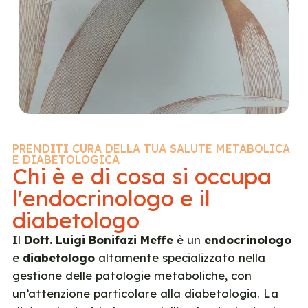
PRENDITI CURA DELLA TUA SALUTE METABOLICA
E DIABETOLOGICA
Chi è e di cosa si occupa
l'endocrinologo e il
diabetologo
Il
Dott. Luigi Bonifazi Meffe
è un
endocrinologo
e
diabetologo
altamente specializzato nella
gestione delle patologie metaboliche, con
un’attenzione particolare alla diabetologia. La