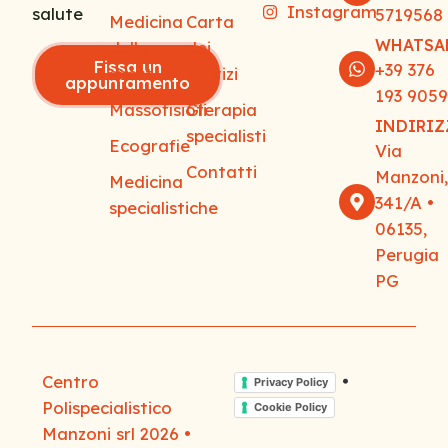
Instagram
salute
5719568
Medicina
Carta
WHATSA
dello
dei
Fissa un
+39 376
sport
servizi
appuntamento
193 905
Massofisioterapia
Gli
INDIRI
specialisti
Ecografie
Via
Contatti
Manzoni
Medicina
341/A •
specialistiche
06135,
Perugia
PG
Centro
•
Privacy Policy
Polispecialistico
Cookie Policy
Manzoni srl 2026 •