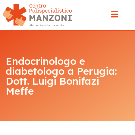
Endocrinologo e
diabetologo a Perugia:
Dott. Luigi Bonifazi
Meffe