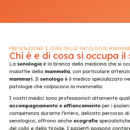
PREVENZIONE E CURA DELLE PATOLOGIE MAMMAR
Chi è e di cosa si occupa i
La
senologia
è la branca della medicina che si oc
malattie della
mammella
, con particolare attenzi
mammari
. Il
senologo
è il medico specializzato n
patologie che colpiscono la mammella.
I nostri medici sono professionisti altamente qual
accompagnamento e affiancamento
per i pazien
competenza durante l’intero, delicato percorso di 
senologico, offrono anche
ecografie
specialistich
del collo e della tiroide. I pazienti possono conta