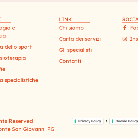
I
LINK
SOCIA
ogia e
Chi siamo
Fa
cia
Carta dei servizi
In
a dello sport
Gli specialisti
sioterapia
Contatti
ie
a specialistiche
ights Reserved
•
Privacy Policy
Cookie Policy
Ponte San Giovanni PG