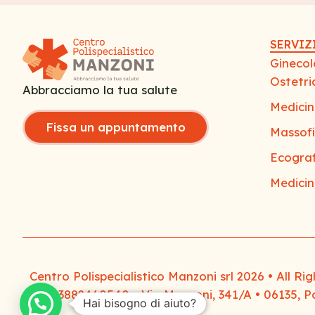
SERVIZ
Ginecol
Ostetri
Abbracciamo la tua salute
Medicin
Fissa un appuntamento
Massofi
Ecograf
Medicin
Centro Polispecialistico Manzoni srl 2026 • All R
P.I. 03882460540 • Via Manzoni, 341/A • 06135, 
Hai bisogno di aiuto?